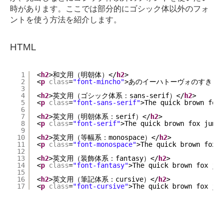
時があります。ここでは部分的にゴシック体以外のフォ
ントを使う方法を紹介します。
HTML
1
<
h2
>和文用（明朝体）</
h2
>
2
<
p
class
=
"font-mincho"
>あのイーハトーヴォのすきとお
3
4
<
h2
>英文用（ゴシック体系：sans-serif）</
h2
>
5
<
p
class
=
"font-sans-serif"
>The quick brown fox
6
7
<
h2
>英文用（明朝体系：serif）</
h2
>
8
<
p
class
=
"font-serif"
>The quick brown fox jump
9
10
<
h2
>英文用（等幅系：monospace）</
h2
>
11
<
p
class
=
"font-monospace"
>The quick brown fox 
12
13
<
h2
>英文用（装飾体系：fantasy）</
h2
>
14
<
p
class
=
"font-fantasy"
>The quick brown fox ju
15
16
<
h2
>英文用（筆記体系：cursive）</
h2
>
17
<
p
class
=
"font-cursive"
>The quick brown fox ju