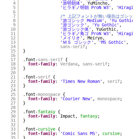
4
'游明朝体'
, YuMincho,           
5
'ヒラギノ明朝 ProN W3'
, 
'Hiragino
6
7
/* 上記フォントが無い場合はゴシック体
8
'游ゴシック Medium'
, 
'Yu Gothic M
9
'游ゴシック'
, 
'Yu Gothic'
,       
10
'游ゴシック体'
, YuGothic,        
11
'ヒラギノ角ゴ ProN W3'
, 
'Hiragino
12
'メイリオ'
, Meiryo,             
13
'ＭＳ ゴシック'
, 
'MS Gothic'
,    
14
sans-serif
;
15
}
16
17
.font-
sans-serif
{
18
font-family
: 
Verdana
, 
sans-serif
;
19
}
20
21
.font-
serif
{
22
font-family
: 
'Times New Roman'
, 
serif
;
23
}
24
25
.font-
monospace
{
26
font-family
: 
'Courier New'
, 
monospace
;
27
}
28
29
.font-
fantasy
{
30
font-family
: Impact, 
fantasy
;
31
}
32
33
.font-
cursive
{
34
font-family
: 
'Comic Sans MS'
, 
cursive
;
35
}