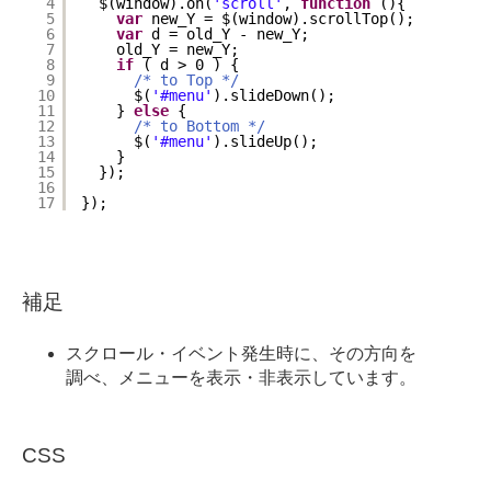
4
$(window).on(
'scroll'
, 
function
(){
5
var
new_Y = $(window).scrollTop();
6
var
d = old_Y - new_Y;
7
old_Y = new_Y;
8
if
( d > 0 ) {
9
/* to Top */
10
$(
'#menu'
).slideDown();
11
} 
else
{
12
/* to Bottom */
13
$(
'#menu'
).slideUp();
14
}
15
});
16
17
});
補足
スクロール・イベント発生時に、その方向を
調べ、メニューを表示・非表示しています。
CSS