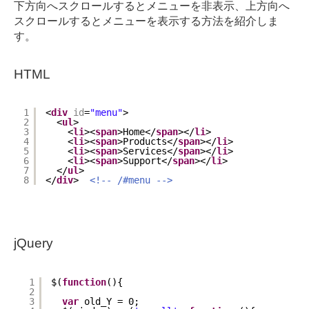
下方向へスクロールするとメニューを非表示、上方向へ
スクロールするとメニューを表示する方法を紹介しま
す。
HTML
1
<
div
id
=
"menu"
>
2
<
ul
>
3
<
li
><
span
>Home</
span
></
li
>
4
<
li
><
span
>Products</
span
></
li
>
5
<
li
><
span
>Services</
span
></
li
>
6
<
li
><
span
>Support</
span
></
li
>
7
</
ul
>
8
</
div
>  
<!-- /#menu -->
jQuery
1
$(
function
(){
2
3
var
old_Y = 0;