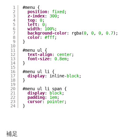
1
#menu {
2
position
: 
fixed
;
3
z-index
: 
300
;
4
top
: 
0
;
5
left
: 
0
;
6
width
: 
100%
;
7
background-color
: rgba(
0
, 
0
, 
0
, 
0.7
);
8
color
: 
#fff
;
9
}
10
11
#menu ul {
12
text-align
: 
center
;
13
font-size
: 
0.8em
;
14
}
15
16
#menu ul li {
17
display
: inline-
block
;
18
}
19
20
#menu ul li span {
21
display
: 
block
;
22
padding
: 
1em
;
23
cursor
: 
pointer
;
24
}
補足